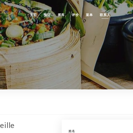
主页
预订
图库
评价
菜单
联系人
eille
姓名