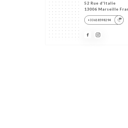
52 Rue d'Italie
13006 Marseille Fra
+33618598294