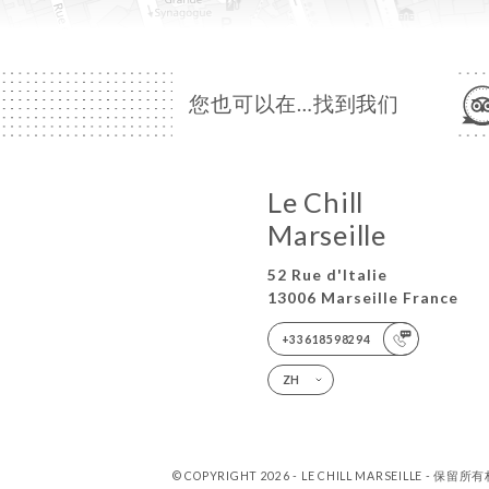
您也可以在…找到我们
Le Chill
Marseille
52 Rue d'Italie
13006 Marseille France
+33618598294
ZH
© COPYRIGHT 2026 - LE CHILL MARSEILLE - 保留所