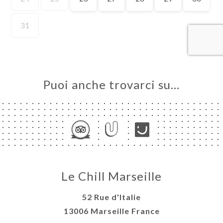
LE
NOTA
ERIA
SIONE
NU
Puoi anche trovarci su…
ATTO
Le Chill Marseille
52 Rue d'Italie
13006 Marseille France